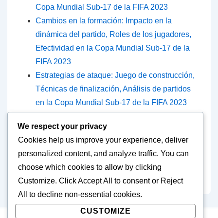
Copa Mundial Sub-17 de la FIFA 2023
Cambios en la formación: Impacto en la
dinámica del partido, Roles de los jugadores,
Efectividad en la Copa Mundial Sub-17 de la
FIFA 2023
Estrategias de ataque: Juego de construcción,
Técnicas de finalización, Análisis de partidos
en la Copa Mundial Sub-17 de la FIFA 2023
Categories
We respect your privacy
Cookies help us improve your experience, deliver
Análisis del Rendimiento del Equipo
personalized content, and analyze traffic. You can
Estadísticas del Jugador
choose which cookies to allow by clicking
Tácticas de Partido
Customize
. Click
Accept All
to consent or
Reject
All
to decline non-essential cookies.
CUSTOMIZE