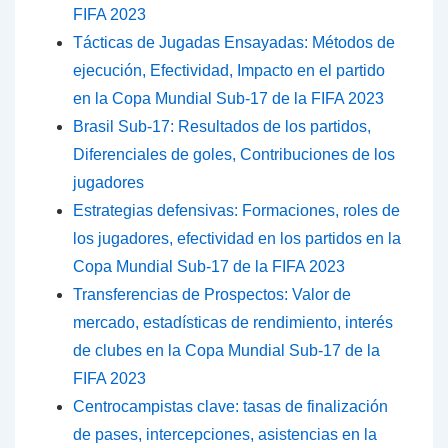
FIFA 2023
Tácticas de Jugadas Ensayadas: Métodos de
ejecución, Efectividad, Impacto en el partido
en la Copa Mundial Sub-17 de la FIFA 2023
Brasil Sub-17: Resultados de los partidos,
Diferenciales de goles, Contribuciones de los
jugadores
Estrategias defensivas: Formaciones, roles de
los jugadores, efectividad en los partidos en la
Copa Mundial Sub-17 de la FIFA 2023
Transferencias de Prospectos: Valor de
mercado, estadísticas de rendimiento, interés
de clubes en la Copa Mundial Sub-17 de la
FIFA 2023
Centrocampistas clave: tasas de finalización
de pases, intercepciones, asistencias en la