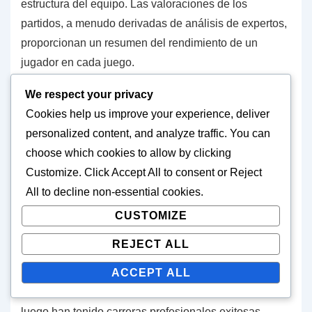
estructura del equipo. Las valoraciones de los
partidos, a menudo derivadas de análisis de expertos,
proporcionan un resumen del rendimiento de un
jugador en cada juego.
We respect your privacy
Además, métricas como la precisión de los pases y los
Cookies help us improve your experience, deliver
regateos completados pueden ofrecer información
personalized content, and analyze traffic. You can
sobre las habilidades técnicas y la efectividad de un
choose which cookies to allow by clicking
jugador en el campo.
Customize
. Click
Accept All
to consent or
Reject
All
to decline non-essential cookies.
Contexto histórico de las actuaciones
de los jugadores en torneos Sub-17
CUSTOMIZE
REJECT ALL
Históricamente, la Copa Mundial Sub-17 de la FIFA ha
ACCEPT ALL
sido una plataforma para que los jóvenes talentos
muestren sus habilidades, con muchos jugadores que
luego han tenido carreras profesionales exitosas.