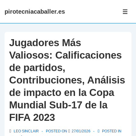
↓
pirotecniacaballer.es
Skip
ME
to
Main
Content
Jugadores Más
Valiosos: Calificaciones
de partidos,
Contribuciones, Análisis
de impacto en la Copa
Mundial Sub-17 de la
FIFA 2023
LEO SINCLAIR
POSTED ON
27/01/2026
POSTED IN