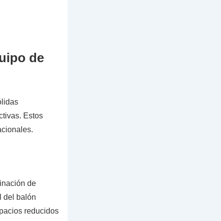
quipo de
ólidas
tivas. Estos
acionales.
inación de
l del balón
spacios reducidos