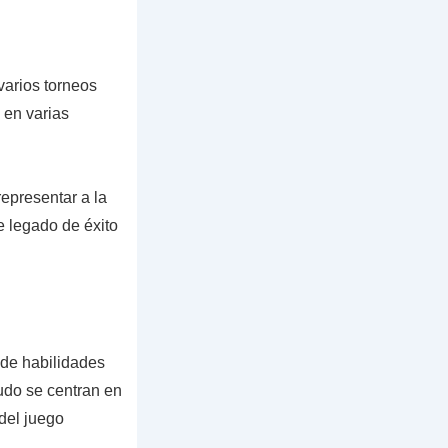
varios torneos
 en varias
epresentar a la
e legado de éxito
de habilidades
udo se centran en
del juego