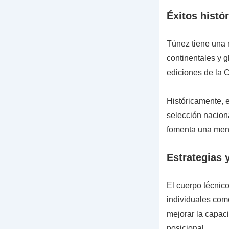
Éxitos histó
Túnez tiene una r
continentales y g
ediciones de la 
Históricamente, 
selección naciona
fomenta una ment
Estrategias 
El cuerpo técnic
individuales com
mejorar la capac
posicional.