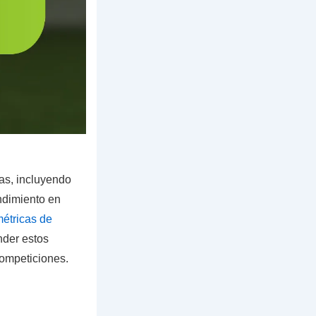
as, incluyendo
ndimiento en
étricas de
nder estos
competiciones.