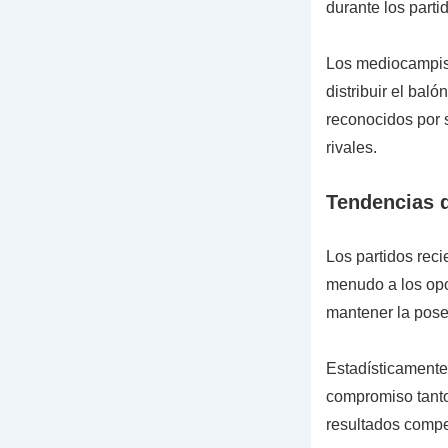
durante los parti
Los mediocampist
distribuir el bal
reconocidos por s
rivales.
Tendencias d
Los partidos rec
menudo a los opo
mantener la poses
Estadísticamente,
compromiso tanto 
resultados compet