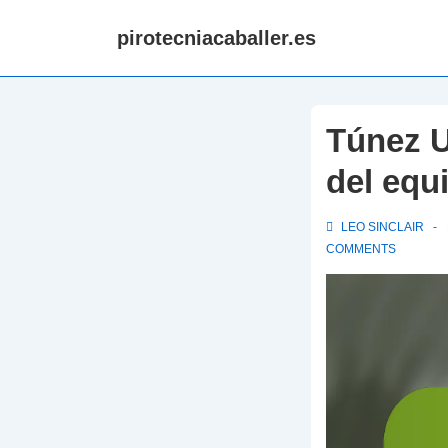
↓
pirotecniacaballer.es
Skip
to
Main
Content
Túnez U
del equ
LEO SINCLAIR
COMMENTS