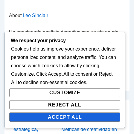
About
Leo Sinclair
Un apasionado analista deportivo con un ojo agudo
para el fútbol juvenil, Leo ha dedicado su carrera a
We respect your privacy
desentrañar las complejidades de la Copa Mundial de
Cookies help us improve your experience, deliver
la FIFA U-17. Con una formación en periodismo
personalized content, and analyze traffic. You can
deportivo y un amor por el juego, ofrece comentarios
choose which cookies to allow by clicking
perspicaces y análisis expertos a los aficionados de
Customize
. Click
Accept All
to consent or
Reject
todo el mundo.
All
to decline non-essential cookies.
CUSTOMIZE
REJECT ALL
Post
Previous
Next
‹ Colombia U-17:
Jugadores clave: Pases
ACCEPT ALL
Post
Post
navigation
Planificación
clave, Éxito en regate,
is
is
estratégica,
Métricas de creatividad en