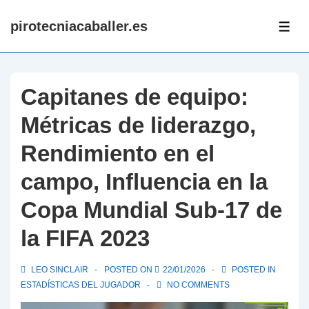
↓
pirotecniacaballer.es
Skip
ME
to
Main
Content
Capitanes de equipo:
Métricas de liderazgo,
Rendimiento en el
campo, Influencia en la
Copa Mundial Sub-17 de
la FIFA 2023
LEO SINCLAIR
POSTED ON
22/01/2026
POSTED IN
ESTADÍSTICAS DEL JUGADOR
NO COMMENTS